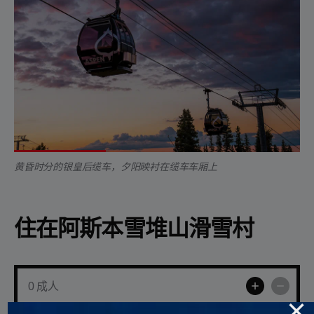
黄昏时分的银皇后缆车，夕阳映衬在缆车车厢上
住在阿斯本雪堆山滑雪村
0
成人
×