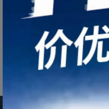
从山间小屋到设施齐全的酒店，我们的中央预订
系统Stay Aspen Snowmass提供多种住宿选择，将山
野风情与极致舒适完美融合。推门而出，便是绵延数
英里的徒步与骑行路线、可乘坐缆车抵达的探险胜
地，以及享誉全球的餐饮体验。在阿斯本，尽享夏日
之美，一切尽在掌握。
了解更多
阿斯本雪堆山滑雪村旅游攻略