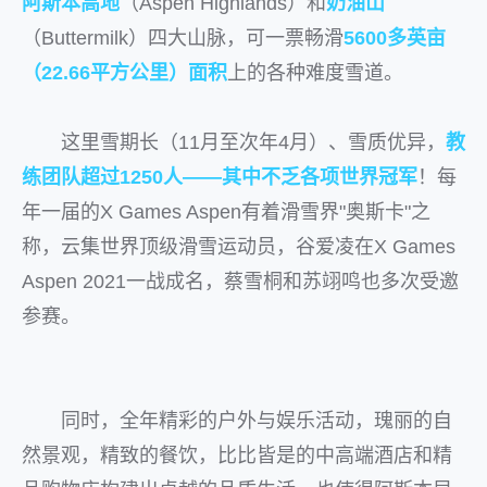
阿斯本高地
（Aspen Highlands）和
奶油山
（Buttermilk）四大山脉，可一票畅滑
5600多英亩
（22.66平方公里）面积
上的各种难度雪道。
这里雪期长（11月至次年4月）、雪质优异，
教
练团队超过1250人——其中不乏各项世界冠军
！每
年一届的X Games Aspen有着滑雪界"奥斯卡"之
称，云集世界顶级滑雪运动员，谷爱凌在X Games
Aspen 2021一战成名，蔡雪桐和苏翊鸣也多次受邀
参赛。
同时，全年精彩的户外与娱乐活动，瑰丽的自
然景观，精致的餐饮，比比皆是的中高端酒店和精