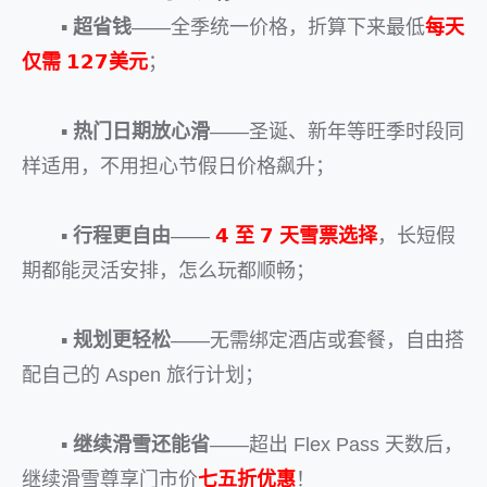
▪️
超省钱
——全季统一价格，折算下来最低
每天
仅需 𝟭𝟮𝟳美元
；
▪️
热门日期放心滑
——圣诞、新年等旺季时段同
样适用，不用担心节假日价格飙升；
▪️
行程更自由
——
𝟰 至 𝟳 天雪票选择
，长短假
期都能灵活安排，怎么玩都顺畅；
▪️
规划更轻松
——无需绑定酒店或套餐，自由搭
配自己的 Aspen 旅行计划；
▪️
继续滑雪还能省
——超出 Flex Pass 天数后，
继续滑雪尊享门市价
七五折优惠
！