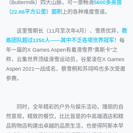
（Buttermilk）四大山脉，可一票畅滑
5600多英亩
（22.66平方公里）面积
上的各种难度雪道。
这里雪期长（11月至次年4月）、雪质优异，
教
练团队超过1250人——其中不乏各项世界冠军
！每
年一届的X Games Aspen有着滑雪界"奥斯卡"之
称，云集世界顶级滑雪运动员，谷爱凌在X Games
Aspen 2021一战成名，蔡雪桐和苏翊鸣也多次受邀
参赛。
同时，全年精彩的户外与娱乐活动，瑰丽的自
然景观，精致的餐饮，比比皆是的中高端酒店和精
品购物店构建出卓越的品质生活，也使得阿斯本早