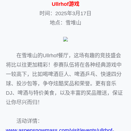
Ullrhof游戏
时间：2025年3月17日
地点：雪堆山
在雪堆山的Ullrhof餐厅，这场有趣的竞技盛会
将比以往更加精彩！参赛队伍将在各种经典游戏中
一较高下，比如喝啤酒巨人、啤酒乒乓、快速四分
球、投沙包等，争夺炫酷奖品和荣誉。更有音乐
DJ、啤酒与特价美食，以及丰富的奖品赠送，保证
让你尽兴而归！
活动详情：
www.aspensnowmass.com/visit/events/ullrhof-